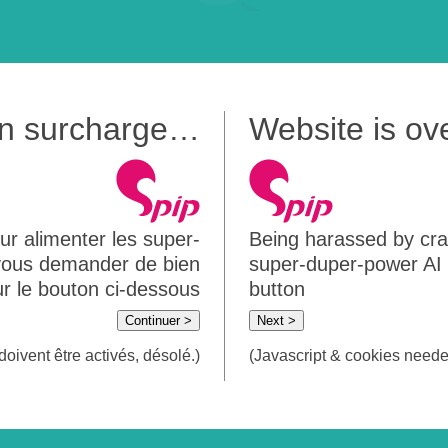
 en surcharge…
Website is o
ur alimenter les super-
Being harassed by crawl
 vous demander de bien
super-duper-power AI m
sur le bouton ci-dessous
button
Continuer >
Next >
doivent être activés, désolé.)
(Javascript & cookies needed