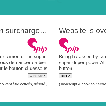
 en surcharge…
Website is o
ur alimenter les super-
Being harassed by crawl
 vous demander de bien
super-duper-power AI m
sur le bouton ci-dessous
button
Continuer >
Next >
doivent être activés, désolé.)
(Javascript & cookies needed