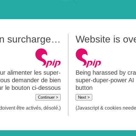
 en surcharge…
Website is o
ur alimenter les super-
Being harassed by crawl
 vous demander de bien
super-duper-power AI m
sur le bouton ci-dessous
button
Continuer >
Next >
doivent être activés, désolé.)
(Javascript & cookies needed