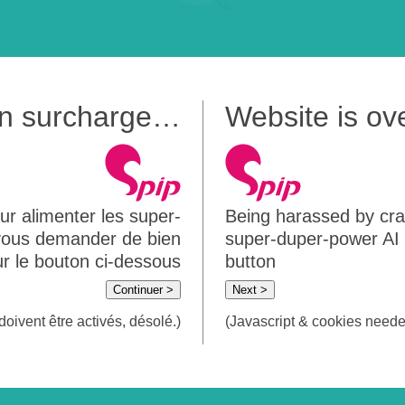
 en surcharge…
Website is o
ur alimenter les super-
Being harassed by crawl
 vous demander de bien
super-duper-power AI m
sur le bouton ci-dessous
button
Continuer >
Next >
doivent être activés, désolé.)
(Javascript & cookies needed