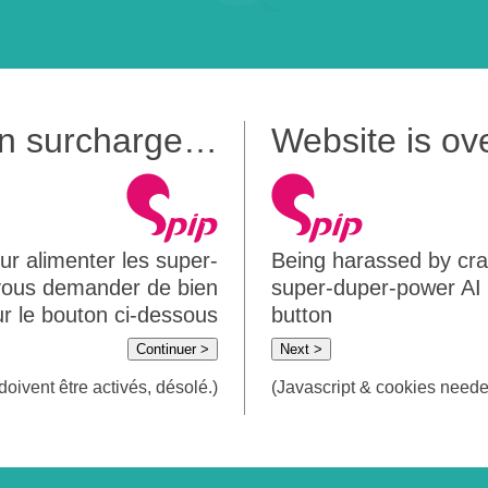
 en surcharge…
Website is o
ur alimenter les super-
Being harassed by crawl
 vous demander de bien
super-duper-power AI m
sur le bouton ci-dessous
button
Continuer >
Next >
doivent être activés, désolé.)
(Javascript & cookies needed