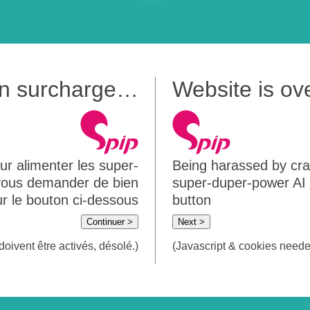
 en surcharge…
Website is o
ur alimenter les super-
Being harassed by crawl
 vous demander de bien
super-duper-power AI m
sur le bouton ci-dessous
button
Continuer >
Next >
doivent être activés, désolé.)
(Javascript & cookies needed