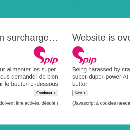
 en surcharge…
Website is o
ur alimenter les super-
Being harassed by crawl
 vous demander de bien
super-duper-power AI m
sur le bouton ci-dessous
button
Continuer >
Next >
doivent être activés, désolé.)
(Javascript & cookies needed