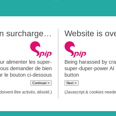
 en surcharge…
Website is o
ur alimenter les super-
Being harassed by crawl
 vous demander de bien
super-duper-power AI m
sur le bouton ci-dessous
button
Continuer >
Next >
doivent être activés, désolé.)
(Javascript & cookies needed