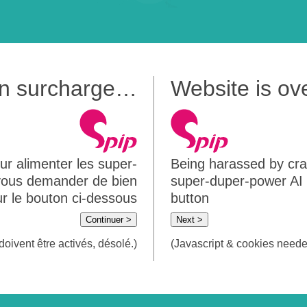
 en surcharge…
Website is o
ur alimenter les super-
Being harassed by crawl
 vous demander de bien
super-duper-power AI m
sur le bouton ci-dessous
button
Continuer >
Next >
doivent être activés, désolé.)
(Javascript & cookies needed