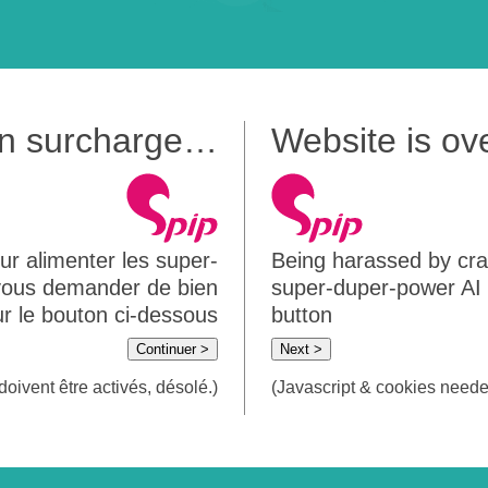
 en surcharge…
Website is o
ur alimenter les super-
Being harassed by crawl
 vous demander de bien
super-duper-power AI m
sur le bouton ci-dessous
button
Continuer >
Next >
doivent être activés, désolé.)
(Javascript & cookies needed