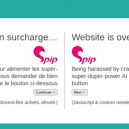
 en surcharge…
Website is o
ur alimenter les super-
Being harassed by crawl
 vous demander de bien
super-duper-power AI m
sur le bouton ci-dessous
button
Continuer >
Next >
doivent être activés, désolé.)
(Javascript & cookies needed