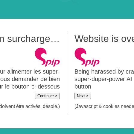
 en surcharge…
Website is o
ur alimenter les super-
Being harassed by crawl
 vous demander de bien
super-duper-power AI m
sur le bouton ci-dessous
button
Continuer >
Next >
doivent être activés, désolé.)
(Javascript & cookies needed