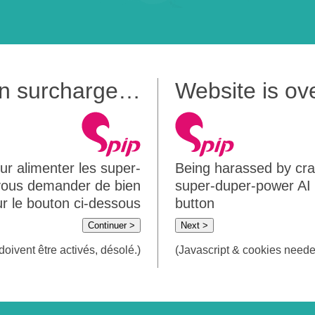
 en surcharge…
Website is o
ur alimenter les super-
Being harassed by crawl
 vous demander de bien
super-duper-power AI m
sur le bouton ci-dessous
button
Continuer >
Next >
doivent être activés, désolé.)
(Javascript & cookies needed