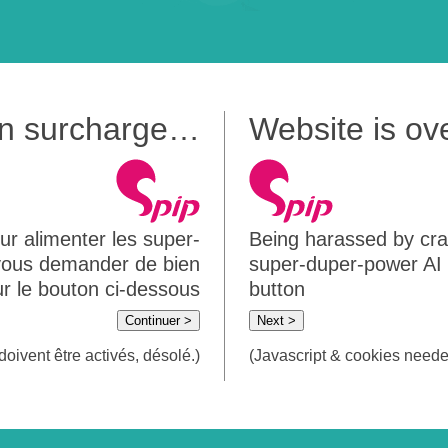
 en surcharge…
Website is o
ur alimenter les super-
Being harassed by crawl
 vous demander de bien
super-duper-power AI m
sur le bouton ci-dessous
button
Continuer >
Next >
doivent être activés, désolé.)
(Javascript & cookies needed