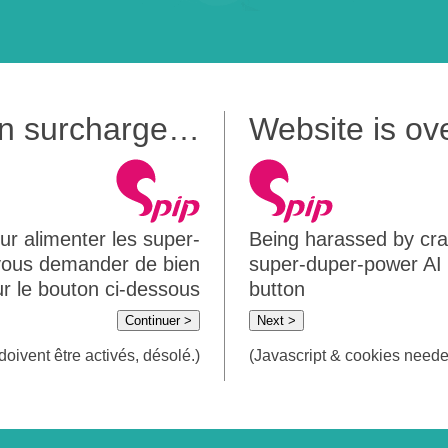
 en surcharge…
Website is o
ur alimenter les super-
Being harassed by crawl
 vous demander de bien
super-duper-power AI m
sur le bouton ci-dessous
button
Continuer >
Next >
doivent être activés, désolé.)
(Javascript & cookies needed