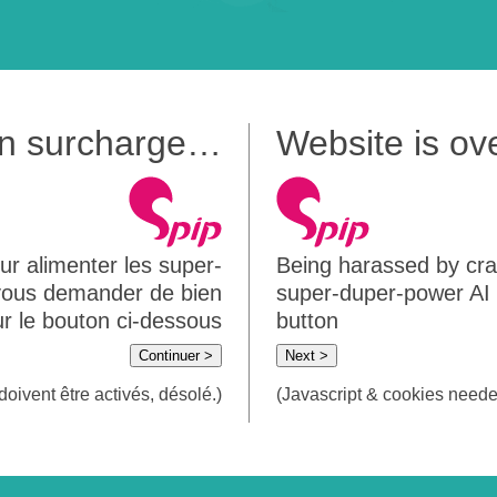
 en surcharge…
Website is o
ur alimenter les super-
Being harassed by crawl
 vous demander de bien
super-duper-power AI m
sur le bouton ci-dessous
button
Continuer >
Next >
doivent être activés, désolé.)
(Javascript & cookies needed