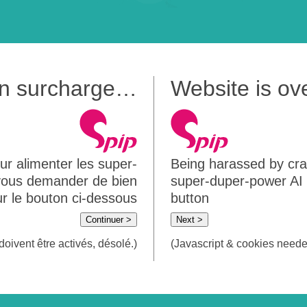
 en surcharge…
Website is o
ur alimenter les super-
Being harassed by crawl
 vous demander de bien
super-duper-power AI m
sur le bouton ci-dessous
button
Continuer >
Next >
doivent être activés, désolé.)
(Javascript & cookies needed