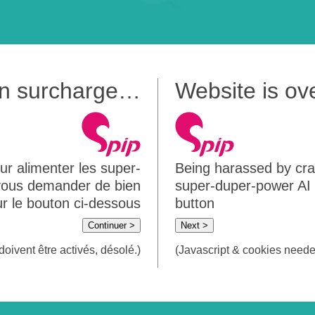
 en surcharge…
Website is o
ur alimenter les super-
Being harassed by crawl
 vous demander de bien
super-duper-power AI m
sur le bouton ci-dessous
button
Continuer >
Next >
doivent être activés, désolé.)
(Javascript & cookies needed