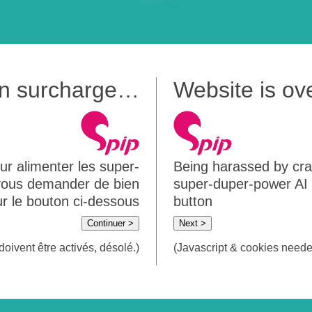
 en surcharge…
Website is o
ur alimenter les super-
Being harassed by crawl
 vous demander de bien
super-duper-power AI m
sur le bouton ci-dessous
button
Continuer >
Next >
doivent être activés, désolé.)
(Javascript & cookies needed