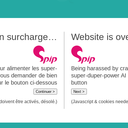
 en surcharge…
Website is o
ur alimenter les super-
Being harassed by crawl
 vous demander de bien
super-duper-power AI m
sur le bouton ci-dessous
button
Continuer >
Next >
doivent être activés, désolé.)
(Javascript & cookies needed