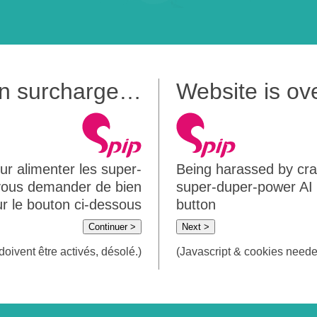
 en surcharge…
Website is o
ur alimenter les super-
Being harassed by crawl
 vous demander de bien
super-duper-power AI m
sur le bouton ci-dessous
button
Continuer >
Next >
doivent être activés, désolé.)
(Javascript & cookies needed