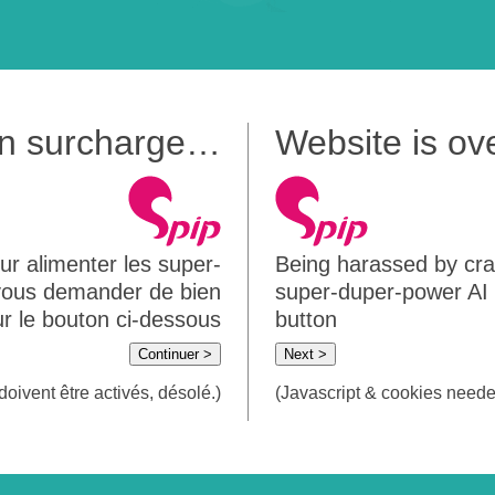
 en surcharge…
Website is o
ur alimenter les super-
Being harassed by crawl
 vous demander de bien
super-duper-power AI m
sur le bouton ci-dessous
button
Continuer >
Next >
doivent être activés, désolé.)
(Javascript & cookies needed