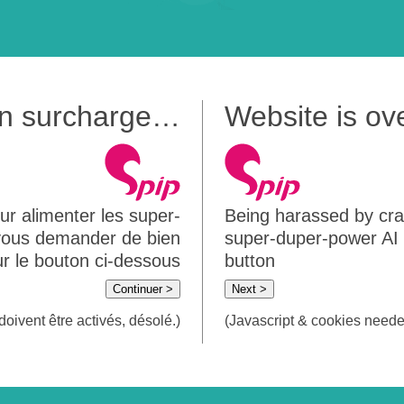
 en surcharge…
Website is o
ur alimenter les super-
Being harassed by crawl
 vous demander de bien
super-duper-power AI m
sur le bouton ci-dessous
button
Continuer >
Next >
doivent être activés, désolé.)
(Javascript & cookies needed