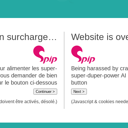
 en surcharge…
Website is o
ur alimenter les super-
Being harassed by crawl
 vous demander de bien
super-duper-power AI m
sur le bouton ci-dessous
button
Continuer >
Next >
doivent être activés, désolé.)
(Javascript & cookies needed