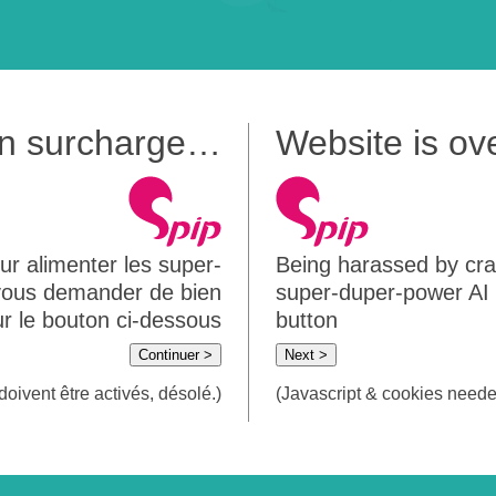
 en surcharge…
Website is o
ur alimenter les super-
Being harassed by crawl
 vous demander de bien
super-duper-power AI m
sur le bouton ci-dessous
button
Continuer >
Next >
doivent être activés, désolé.)
(Javascript & cookies needed