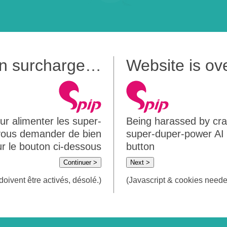
 en surcharge…
Website is o
ur alimenter les super-
Being harassed by crawl
 vous demander de bien
super-duper-power AI m
sur le bouton ci-dessous
button
Continuer >
Next >
doivent être activés, désolé.)
(Javascript & cookies needed