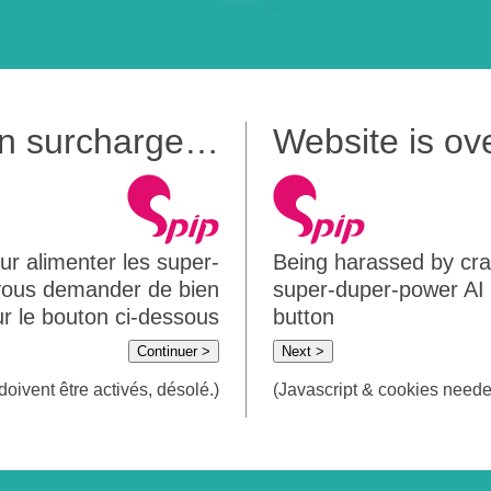
 en surcharge…
Website is o
ur alimenter les super-
Being harassed by crawl
 vous demander de bien
super-duper-power AI m
sur le bouton ci-dessous
button
Continuer >
Next >
doivent être activés, désolé.)
(Javascript & cookies needed