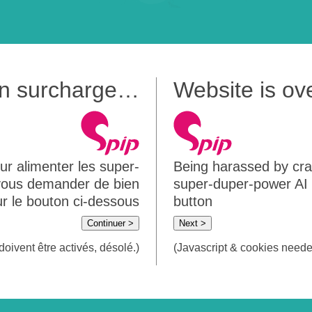
 en surcharge…
Website is o
ur alimenter les super-
Being harassed by crawl
 vous demander de bien
super-duper-power AI m
sur le bouton ci-dessous
button
Continuer >
Next >
doivent être activés, désolé.)
(Javascript & cookies needed