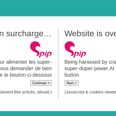
 en surcharge…
Website is o
ur alimenter les super-
Being harassed by crawl
 vous demander de bien
super-duper-power AI m
sur le bouton ci-dessous
button
Continuer >
Next >
doivent être activés, désolé.)
(Javascript & cookies needed