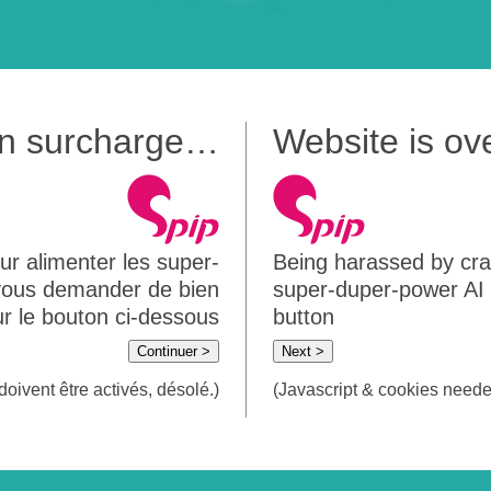
 en surcharge…
Website is o
ur alimenter les super-
Being harassed by crawl
 vous demander de bien
super-duper-power AI m
sur le bouton ci-dessous
button
Continuer >
Next >
doivent être activés, désolé.)
(Javascript & cookies needed