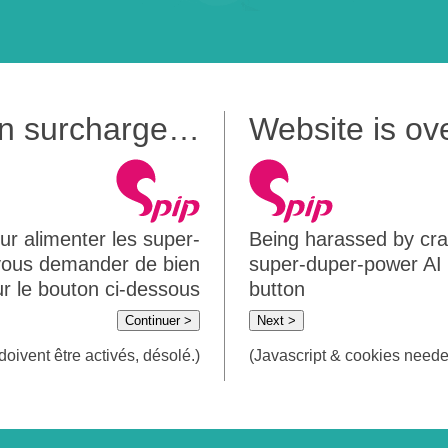
 en surcharge…
Website is o
ur alimenter les super-
Being harassed by crawl
 vous demander de bien
super-duper-power AI m
sur le bouton ci-dessous
button
Continuer >
Next >
doivent être activés, désolé.)
(Javascript & cookies needed