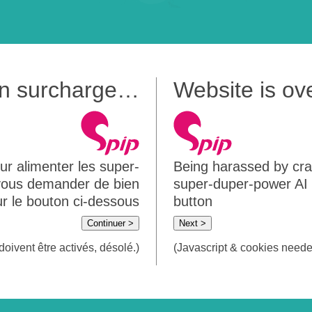
 en surcharge…
Website is o
ur alimenter les super-
Being harassed by crawl
 vous demander de bien
super-duper-power AI m
sur le bouton ci-dessous
button
Continuer >
Next >
doivent être activés, désolé.)
(Javascript & cookies needed