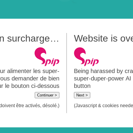
 en surcharge…
Website is o
ur alimenter les super-
Being harassed by crawl
 vous demander de bien
super-duper-power AI m
sur le bouton ci-dessous
button
Continuer >
Next >
doivent être activés, désolé.)
(Javascript & cookies needed