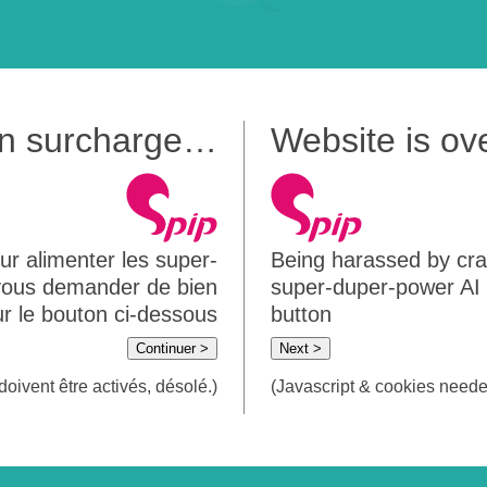
 en surcharge…
Website is o
ur alimenter les super-
Being harassed by crawl
 vous demander de bien
super-duper-power AI m
sur le bouton ci-dessous
button
Continuer >
Next >
doivent être activés, désolé.)
(Javascript & cookies needed