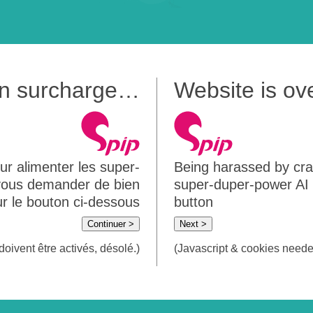
 en surcharge…
Website is o
ur alimenter les super-
Being harassed by crawl
 vous demander de bien
super-duper-power AI m
sur le bouton ci-dessous
button
Continuer >
Next >
doivent être activés, désolé.)
(Javascript & cookies needed