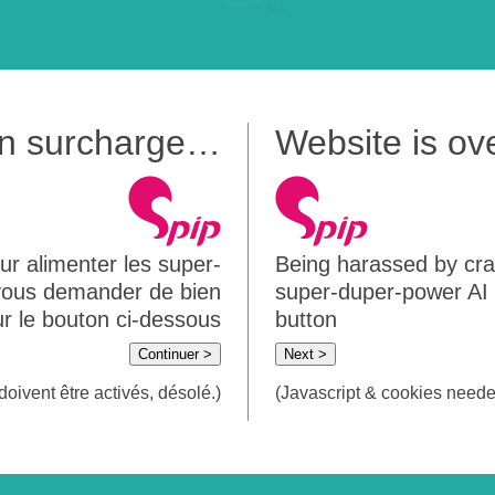
 en surcharge…
Website is o
ur alimenter les super-
Being harassed by crawl
 vous demander de bien
super-duper-power AI m
sur le bouton ci-dessous
button
Continuer >
Next >
doivent être activés, désolé.)
(Javascript & cookies needed