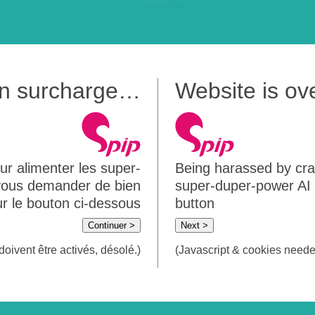
 en surcharge…
Website is o
ur alimenter les super-
Being harassed by crawl
 vous demander de bien
super-duper-power AI m
sur le bouton ci-dessous
button
Continuer >
Next >
doivent être activés, désolé.)
(Javascript & cookies needed