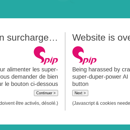
 en surcharge…
Website is o
ur alimenter les super-
Being harassed by crawl
 vous demander de bien
super-duper-power AI m
sur le bouton ci-dessous
button
Continuer >
Next >
doivent être activés, désolé.)
(Javascript & cookies needed