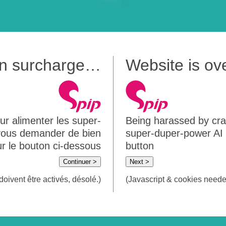
 en surcharge…
Website is o
ur alimenter les super-
Being harassed by crawl
 vous demander de bien
super-duper-power AI m
sur le bouton ci-dessous
button
Continuer >
Next >
doivent être activés, désolé.)
(Javascript & cookies needed