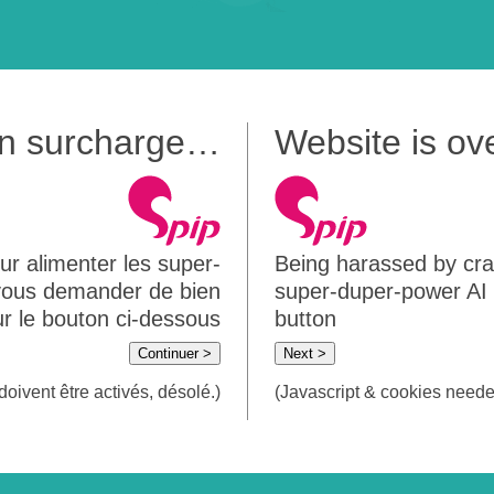
 en surcharge…
Website is o
ur alimenter les super-
Being harassed by crawl
 vous demander de bien
super-duper-power AI m
sur le bouton ci-dessous
button
Continuer >
Next >
doivent être activés, désolé.)
(Javascript & cookies needed