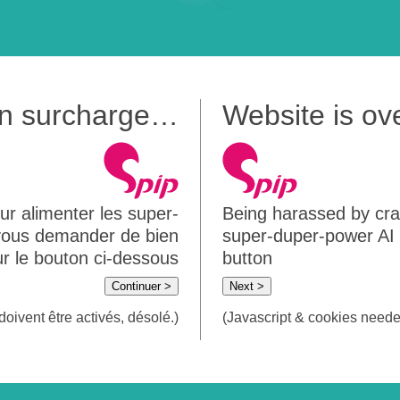
 en surcharge…
Website is o
ur alimenter les super-
Being harassed by crawl
 vous demander de bien
super-duper-power AI m
sur le bouton ci-dessous
button
Continuer >
Next >
doivent être activés, désolé.)
(Javascript & cookies needed