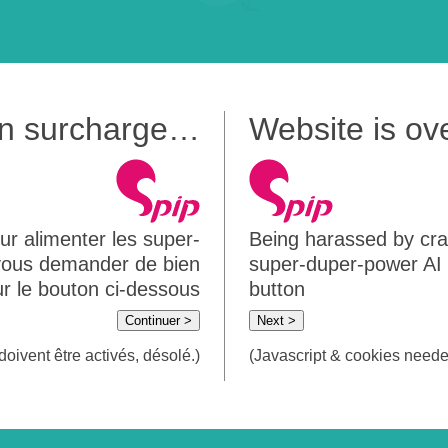
 en surcharge…
Website is o
ur alimenter les super-
Being harassed by crawl
 vous demander de bien
super-duper-power AI m
sur le bouton ci-dessous
button
Continuer >
Next >
doivent être activés, désolé.)
(Javascript & cookies needed