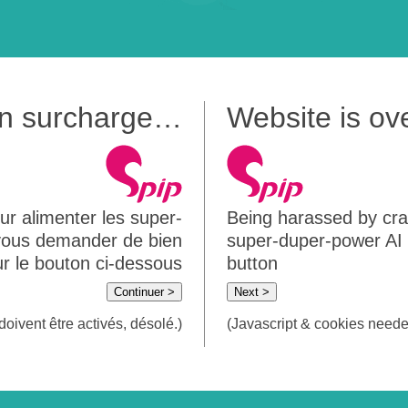
 en surcharge…
Website is o
ur alimenter les super-
Being harassed by crawl
 vous demander de bien
super-duper-power AI m
sur le bouton ci-dessous
button
Continuer >
Next >
doivent être activés, désolé.)
(Javascript & cookies needed