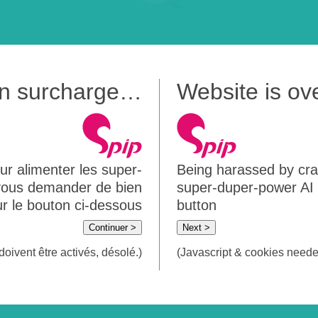
 en surcharge…
Website is o
ur alimenter les super-
Being harassed by crawl
 vous demander de bien
super-duper-power AI m
sur le bouton ci-dessous
button
Continuer >
Next >
doivent être activés, désolé.)
(Javascript & cookies needed