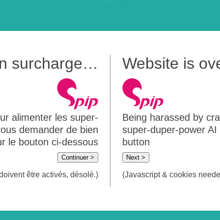
 en surcharge…
Website is o
ur alimenter les super-
Being harassed by crawl
 vous demander de bien
super-duper-power AI m
sur le bouton ci-dessous
button
Continuer >
Next >
doivent être activés, désolé.)
(Javascript & cookies needed