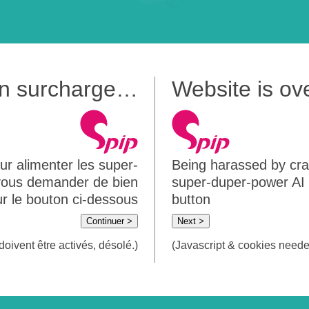
 en surcharge…
Website is o
ur alimenter les super-
Being harassed by crawl
 vous demander de bien
super-duper-power AI m
sur le bouton ci-dessous
button
Continuer >
Next >
doivent être activés, désolé.)
(Javascript & cookies needed