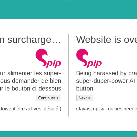
 en surcharge…
Website is o
ur alimenter les super-
Being harassed by crawl
 vous demander de bien
super-duper-power AI m
sur le bouton ci-dessous
button
Continuer >
Next >
doivent être activés, désolé.)
(Javascript & cookies needed