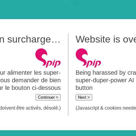
 en surcharge…
Website is o
ur alimenter les super-
Being harassed by crawl
 vous demander de bien
super-duper-power AI m
sur le bouton ci-dessous
button
Continuer >
Next >
doivent être activés, désolé.)
(Javascript & cookies needed