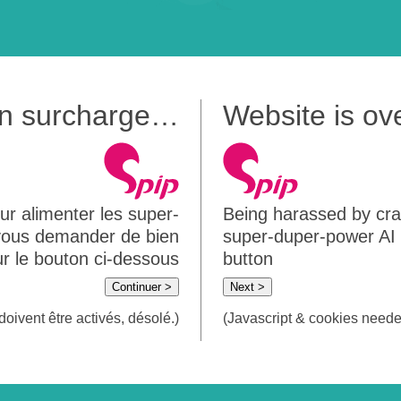
 en surcharge…
Website is o
ur alimenter les super-
Being harassed by crawl
 vous demander de bien
super-duper-power AI m
sur le bouton ci-dessous
button
Continuer >
Next >
doivent être activés, désolé.)
(Javascript & cookies needed