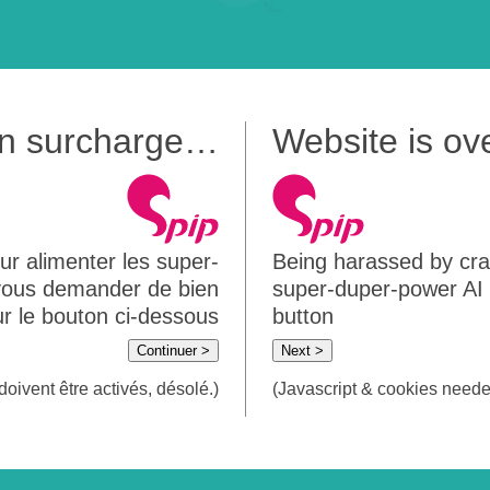
 en surcharge…
Website is o
ur alimenter les super-
Being harassed by crawl
 vous demander de bien
super-duper-power AI m
sur le bouton ci-dessous
button
Continuer >
Next >
doivent être activés, désolé.)
(Javascript & cookies needed